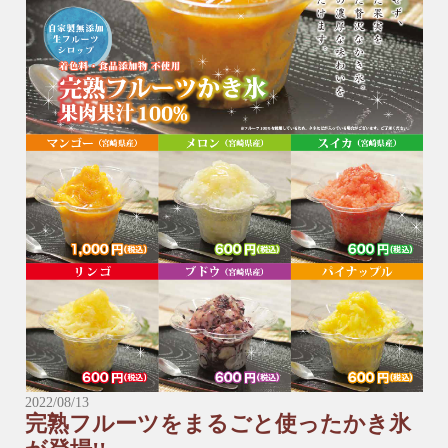
▶︎握り寿司（数量限定）※年越しそば（ミニ）は付いておりま
せん。
【３〜４人前】
6,900円（税込）
【5〜6人前】
8,900円（税込）
※握り寿司は予約数が予定に達した為、締め切らせていただき
ます。ご了承ください。
※*※*※*※*※*※*※*※*※*※*※*※*※*※*※*※*※*※*※
＼受け取りに来られる店舗にお電話でご予約をお願い致しま
す。／
■本店
☎︎0982-55-1222
2022/08/13
完熟フルーツをまるごと使ったかき氷
〒883-0045日向市本町11-1 ルミエール日向1階
※電話はルミエール日向につながります。