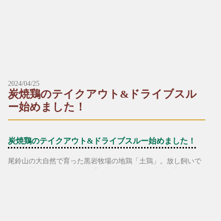
ミニうどん＋ミニ丼のセットが、定番メニューに仲間入り！小
▶︎うなぎ単品（１尾）
ぶりだからこそ味わえる、満足のかたちをどうぞ。
2,000円（税込）
*+:*+:*+:【ミニ丼&ミニうどんセットメニュー】*+:*+:*+:
▶︎うなぎ単品（半尾）
1,200円（税込）
▶︎ミニチキン南蛮丼とミニうどんセット
600円（税込）
2024/04/25
▶︎ミニカツ丼とミニうどんセット
炭焼鶏のテイクアウト&ドライブスル
760円（税込）
ー始めました！
▶︎ミニ天丼とミニうどんセット
790円（税込）
炭焼鶏のテイクアウト&ドライブスルー始めました！
▶︎ミニ海老天とじ丼とミニうどんセット
尾鈴山の大自然で育った黒岩牧場の地鶏「土鶏」。放し飼いで
800円（税込）
自由に運動をさせる独自の「黒岩養鶏法」で鶏本来の美味しさ
を引き出し、しっかりとした歯応えの地鶏に仕上げています。
▶︎ミニ海鮮丼とミニうどんセット
うま味・風味が濃く、適度な脂でしつこさを感じさせません。
1,230円（税込）
天然塩で味付けし、高級備長炭で一気に焼き上げた自慢の一品
です。
※写真は一例です。入荷状況により予告なく内容が変わること