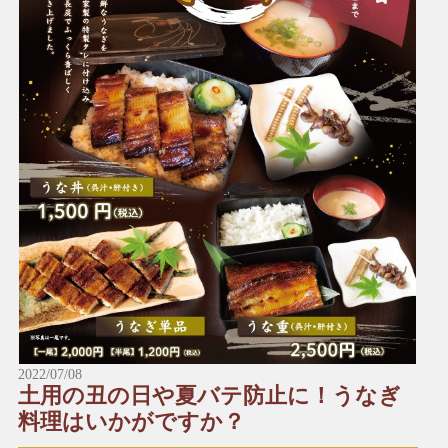
※予約数が予定に達した場合、締め切らせていただきます。ご
了承ください。
*～:+:～*～:+:～*～*～:+:～*～:+:～*～
＼受け取りに来られる店舗にお電話でご予約をお願い致しま
す。／
■本店
☎︎0982-55-1222
〒883-0045日向市本町11-1 ルミエール日向1階
※電話はルミエール日向につながります。
■財光寺店
☎︎0982-53-6979
〒883-0021日向市財光寺242-1
国道10号線沿い
2022/07/08
土用の丑の日や夏バテ防止に！うなぎ
*～:+:～*～:+:～*～*～:+:～*～:+:～*～
料理はいかがですか？