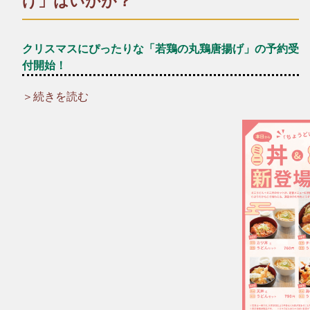
げ」はいかが？
クリスマスにぴったりな「若鶏の丸鶏唐揚げ」の予約受
付開始！
＞続きを読む
＼☆☆12月といえばクリスマス！☆☆／
クリスマスパーティーの主役に、厳選した新鮮な若鶏を一羽丸
ごと贅沢に使った「若鶏の丸鶏唐揚げ」はいかがですか？
ご家族やお友達、大切な人との特別な時間にどうぞ♪
*+:*+:*+:【予約受付中メニュー】*+:*+:*+:
▶︎若鶏の丸鶏唐揚げ（数量限定）
一羽：1430円（税込）
半身：830円（税込）
※予約数が予定に達した場合、締め切らせていただきます。ご
了承ください。
*～:+:～*～:+:～*～*～:+:～*～:+:～*～