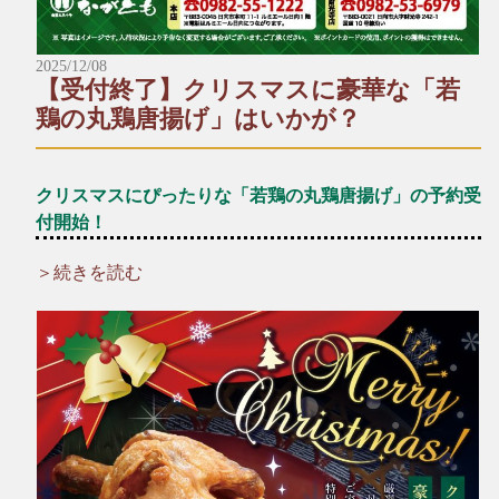
2025/12/08
【受付終了】クリスマスに豪華な「若
鶏の丸鶏唐揚げ」はいかが？
クリスマスにぴったりな「若鶏の丸鶏唐揚げ」の予約受
付開始！
＞続きを読む
＼☆☆12月といえばクリスマス！☆☆／
クリスマスパーティーの主役に、厳選した新鮮な若鶏を一羽丸
ごと贅沢に使った「若鶏の丸鶏唐揚げ」はいかがですか？
ご家族やお友達、大切な人との特別な時間にどうぞ♪
*+:*+:*+:【予約受付中メニュー】*+:*+:*+:
▶︎若鶏の丸鶏唐揚げ（数量限定）
一羽：1,630円（税込）
半身：1,030円（税込）