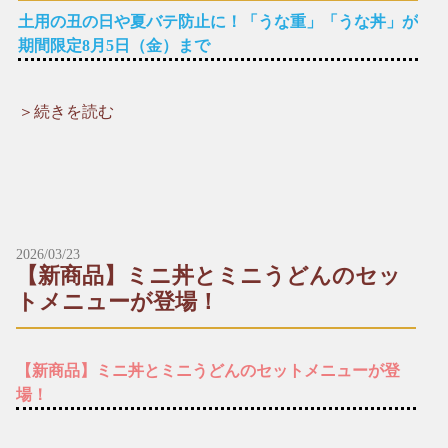
土用の丑の日や夏バテ防止に！「うな重」「うな丼」が
期間限定8月5日（金）まで
＞続きを読む
【期間限定】 うなぎ丼・うな重
７/２３は土用の丑の日！ちょっと贅沢に「うなぎ料理」はいか
がでしょうか？
新鮮なうなぎを自家製の特製タレに漬け込み備長炭でふっくら
香ばしく焼き上げました。夏バテ防止にもおすすめですよ！
お持ち帰りや出前も可能です（前日要予約）。
＊期間限定 ７/８（金）〜８/５（金）
2026/03/23
＊仕入れ状況により終了する場合がございます。ご了承くださ
【新商品】ミニ丼とミニうどんのセッ
い。
トメニューが登場！
【期間限定メニュー】
▶︎うな重
2,500円（税込）
【新商品】ミニ丼とミニうどんのセットメニューが登
場！
▶︎うな丼
1,500円（税込）