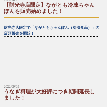
半身：830円（税込）
【財光寺店限定】ながとも冷凍ちゃん
レギュラー：1,700円（税込）
ハーフ：850円（税込）
ぽんを販売始めました！
※予約数が予定に達した場合、締め切らせていただきます。ご
了承ください。
▶︎炭焼鶏ミックス
財光寺店限定で「ながともちゃんぽん（冷凍食品）」の
*～:+:～*～:+:～*～*～:+:～*～:+:～*～
レギュラー：1,300円（税込）
店頭販売を開始！
＼受け取りに来られる店舗にお電話でご予約をお願い致しま
▶︎炭焼地鶏ミックス
す。／
お食事処ながともの定番メニュー「ながともちゃんぽん」をお
レギュラー：1,800円（税込）
うちでいつでもお召し上がりいただけます！
■本店
瞬間冷凍で美味しさや新鮮さをそのままぎゅっと冷凍している
☎︎0982-55-1222
※その他のメニューは、恐れ入りますが店内にてご注文を承り
ので、おうちでも同じ美味しさを味わえます。
〒883-0045日向市本町11-1 ルミエール日向1階
ます。（全商品テイクアウトできます。）
お水要らずで、お鍋で７〜８分温めるだけで良いので、簡単に
※電話はルミエール日向につながります。
※ドライブスルーのお支払いは現金のみです。（店内飲食・テ
お召し上がりいただけます。
イクアウトはその他のお支払い方法も可能です。）
■財光寺店
【店頭販売メニュー】
☎︎0982-53-6979
※*※*※*※*※*※*※*※*※*※*※*※*※*※*※*※*※*※*※
▶︎ながともちゃんぽん（冷凍）
2022/09/03
〒883-0021日向市財光寺242-1
一人前：700円（税込）
うなぎ料理が大好評につき期間延長し
国道10号線沿い
■本店
ました！
☎︎0982-55-1222
※要冷凍 −20℃以下で保存してください。
*～:+:～*～:+:～*～*～:+:～*～:+:～*～
〒883-0045日向市本町11-1 ルミエール日向1階