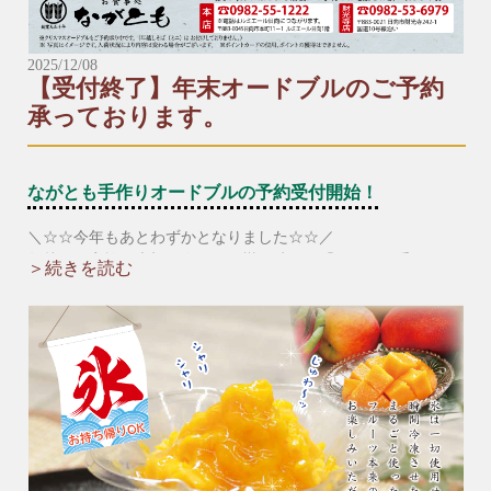
2025/12/08
【受付終了】年末オードブルのご予約
承っております。
ながとも手作りオードブルの予約受付開始！
＼☆☆今年もあとわずかとなりました☆☆／
年越しの家族や大切な人との団欒の時間に「ながとも手作りオ
＞続きを読む
ードブル」や「握り寿司」、「年越しそば」はいかがですか？
【予約受付中メニュー】
▶︎＼年越しそば（ミニ）付き／年末オードブル（数量限定）
【３〜４人前】※年越しそば（ミニ）３人前付き
6,900円（税込）
【5〜6人前】※年越しそば（ミニ）5人前付き
9,900円（税込）