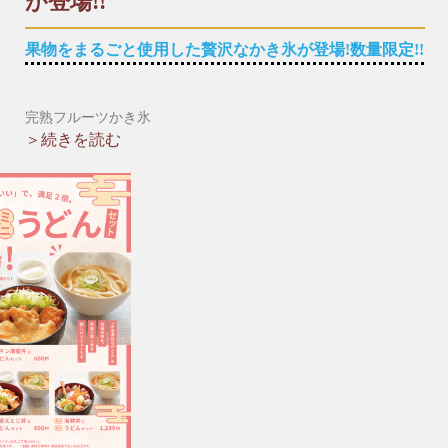
が登場!!
■財光寺店
果物をまるごと使用した贅沢なかき氷が登場!数量限定!!
☎︎0982-53-6979
〒883-0021日向市財光寺242-1
国道10号線沿い
完熟フルーツかき氷
８月１３日より、フルーツをまるごと使用したかき氷が夏季限
＞続きを読む
※*※*※*※*※*※*※*※*※*※*※*※*※*※*※*※*※*※*※
定で登場です。
着色料・食品添加物を使用せず、瞬間冷凍させた果実をそのま
まかき氷にしました。
自家製の生フルーツシロップもかけてさらに濃厚な味わいに!!
濃厚なかき氷を食べて暑い夏を乗り切っていきましょう♪
お持ち帰りも可能です。
＊夏季限定
＊マンゴーは数量限定商品となっております。
＊仕入れ状況により終了する場合がございます。ご了承くださ
い。
【期間限定メニュー】
▶︎マンゴー(宮崎県産)※数量限定