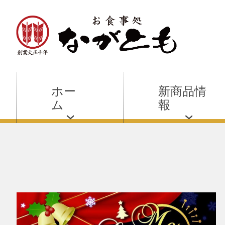
ホー
新商品情
ム
報