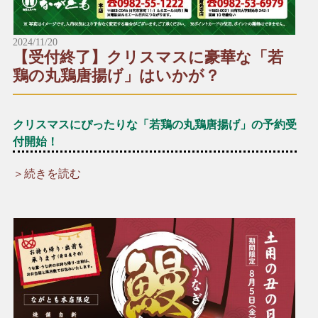
2024/11/20
【受付終了】クリスマスに豪華な「若
鶏の丸鶏唐揚げ」はいかが？
クリスマスにぴったりな「若鶏の丸鶏唐揚げ」の予約受
付開始！
＞続きを読む
＼☆☆12月といえばクリスマス！☆☆／
クリスマスパーティーの主役に、厳選した新鮮な若鶏を一羽丸
ごと贅沢に使った「若鶏の丸鶏唐揚げ」はいかがですか？
ご家族やお友達、大切な人との特別な時間にどうぞ♪
*+:*+:*+:【予約受付中メニュー】*+:*+:*+:
▶︎若鶏の丸鶏唐揚げ（数量限定）
一羽：1,630円（税込）
半身：1,030円（税込）