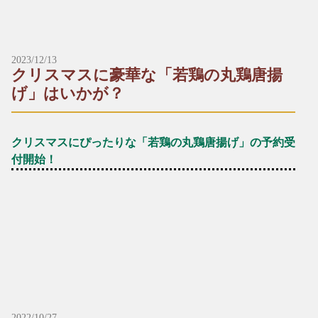
財光寺店では、テイクアウトだけではなくドライブスルーでも
がございます。ご了承ください。
ご注文いただけます！
※表示価格は税込です。
※ミニうどんはミニそばに変更が可能です。
※出前・お持ち帰りは、別途容器代をいただきます。
2023/12/13
【炭焼鶏メニュー】
*～:+:～*～:+:～*～*～:+:～*～:+:～*～
クリスマスに豪華な「若鶏の丸鶏唐揚
▶︎炭焼鶏
■本店
げ」はいかが？
☎︎0982-55-1222
レギュラー：1,200円（税込）
〒883-0045日向市本町11-1 ルミエール日向1階
ハーフ：600円（税込）
※電話はルミエール日向につながります。
クリスマスにぴったりな「若鶏の丸鶏唐揚げ」の予約受
▶︎炭焼地鶏
■財光寺店
付開始！
☎︎0982-53-6979
レギュラー：1,700円（税込）
〒883-0021日向市財光寺242-1
ハーフ：850円（税込）
国道10号線沿い
＼☆☆12月といえばクリスマス！☆☆／
クリスマスパーティーの主役に、厳選した新鮮な若鶏を一羽丸
▶︎炭焼鶏たたき
*～:+:～*～:+:～*～*～:+:～*～:+:～*～
ごと贅沢に使った「若鶏の丸鶏唐揚げ」はいかがですか？
ご家族やお友達、大切な人との特別な時間にどうぞ♪
レギュラー：1,200円（税込）
ハーフ：600円（税込）
*+:*+:*+:【予約受付中メニュー】*+:*+:*+:
▶︎若鶏の丸鶏唐揚げ（数量限定）
▶︎炭焼地鶏たたき
一羽：1430円（税込）
2022/10/27