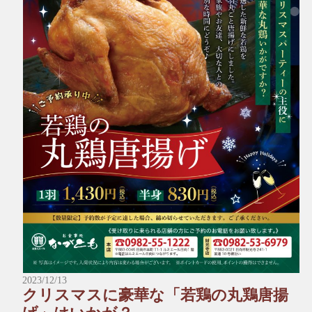
※予約数が予定に達した場合、締め切らせていただきます。ご
了承ください。
*～:+:～*～:+:～*～*～:+:～*～:+:～*～
＼受け取りに来られる店舗にお電話でご予約をお願い致しま
す。／
■本店
☎︎0982-55-1222
〒883-0045日向市本町11-1 ルミエール日向1階
※電話はルミエール日向につながります。
■財光寺店
☎︎0982-53-6979
〒883-0021日向市財光寺242-1
国道10号線沿い
2023/12/13
*～:+:～*～:+:～*～*～:+:～*～:+:～*～
クリスマスに豪華な「若鶏の丸鶏唐揚