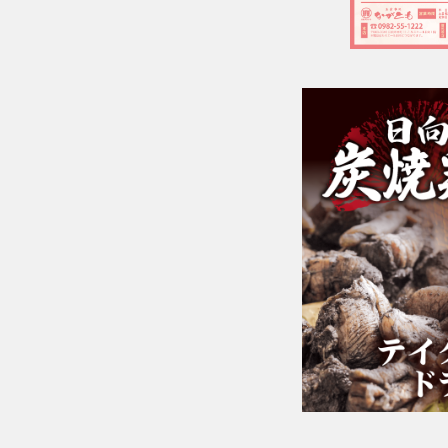
＼受け取りに来られる店舗にお電話でご予約をお願い致しま
す。／
■本店
☎︎0982-55-1222
〒883-0045日向市本町11-1 ルミエール日向1階
※電話はルミエール日向につながります。
■財光寺店
☎︎0982-53-6979
〒883-0021日向市財光寺242-1
国道10号線沿い
*～:+:～*～:+:～*～*～:+:～*～:+:～*～