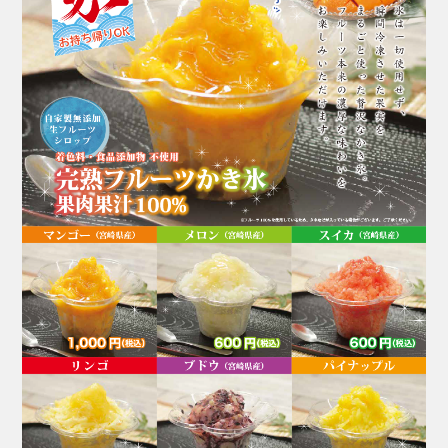
ご家族やお友達、大切な人との特別な時間にどうぞ♪
*+:*+:*+:【予約受付中メニュー】*+:*+:*+:
▶︎若鶏の丸鶏唐揚げ（数量限定）
一羽：1430円（税込）
半身：830円（税込）
※予約数が予定に達した場合、締め切らせていただ
きます。ご了承ください。
*～:+:～*～:+:～*～*～:+:～*～:+:～*～
＼受け取りに来られる店舗にお電話でご予約をお願
い致します。／
■本店
☎︎0982-55-1222
〒883-0045日向市本町11-1 ルミエール日向1階
※電話はルミエール日向につながります。