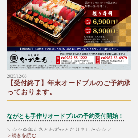
＼受け取りに来られる店舗にお電話でご予約をお願
い致します。／
■本店
☎︎0982-55-1222
〒883-0045日向市本町11-1 ルミエール日向1階
※電話はルミエール日向につながります。
■財光寺店
2025/12/08
☎︎0982-53-6979
【受付終了】年末オードブルのご予約承
〒883-0021日向市財光寺242-1
っております。
国道10号線沿い
*～:+:～*～:+:～*～*～:+:～*～:+:～*～
ながとも手作りオードブルの予約受付開始！
＼☆☆今年もあとわずかとなりました☆☆／
＞続きを読む
年越しの家族や大切な人との団欒の時間に「ながと