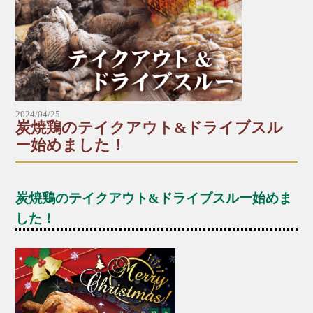
▶︎ミニチキン南蛮丼とミニうどんセット
600円（税込）
▶︎ミニカツ丼とミニうどんセット
760円（税込）
2024/04/25
▶︎ミニ天丼とミニうどんセット
炭焼鶏のテイクアウト&ドライブスル
790円（税込）
ー始めました！
▶︎ミニ海老天とじ丼とミニうどんセット
800円（税込）
炭焼鶏のテイクアウト&ドライブスルー始めま
▶︎ミニ海鮮丼とミニうどんセット
した！
1,230円（税込）
※写真は一例です。入荷状況により予告なく内容が
尾鈴山の大自然で育った黒岩牧場の地鶏「土鶏」。
変わることがございます。ご了承ください。
放し飼いで自由に運動をさせる独自の「黒岩養鶏
※表示価格は税込です。
法」で鶏本来の美味しさを引き出し、しっかりとし