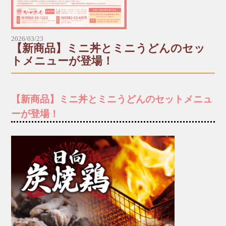
2,500円（税込）
▶︎うな丼
2026/03/23
1,500円（税込）
【新商品】ミニ丼とミニうどんのセッ
トメニューが登場！
▶︎うなぎ単品（１尾）
2,000円（税込）
【新商品】ミニ丼とミニうどんのセットメニュ
▶︎うなぎ単品（半尾）
ーが登場！
1,200円（税込）
ミニうどん＋ミニ丼のセットが、定番メニューに仲
間入り！小ぶりだからこそ味わえる、満足のかたち
をどうぞ。
*+:*+:*+:【ミニ丼&ミニうどんセットメニュー】*+:
*+:*+: