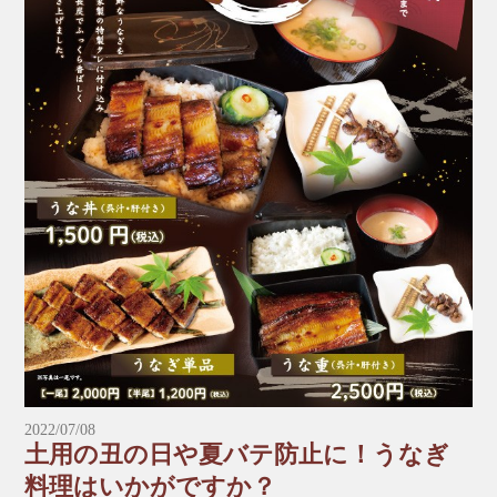
ょう♪
お持ち帰りも可能です。
＊夏季限定
＊マンゴーは数量限定商品となっております。
＊仕入れ状況により終了する場合がございます。ご
了承ください。
【期間限定メニュー】
▶︎マンゴー(宮崎県産)※数量限定
1,000円（税込）
▶︎メロン(宮崎県産)
600円（税込）
▶︎スイカ(宮崎県産)
2022/07/08
600円（税込）
土用の丑の日や夏バテ防止に！うなぎ
料理はいかがですか？
▶︎ブドウ（宮崎県産）