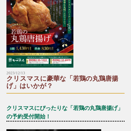
※ミニうどんはミニそばに変更が可能です。
た歯応えの地鶏に仕上げています。うま味・風味が
※出前・お持ち帰りは、別途容器代をいただき
濃く、適度な脂でしつこさを感じさせません。天然
ます。
塩で味付けし、高級備長炭で一気に焼き上げた自慢
*～:+:～*～:+:～*～*～:+:～*～:+:～*～
の一品です。
■本店
財光寺店では、テイクアウトだけではなくドライブ
☎︎0982-55-1222
スルーでもご注文いただけます！
〒883-0045日向市本町11-1 ルミエール日向1階
※電話はルミエール日向につながります。
【炭焼鶏メニュー】
■財光寺店
▶︎炭焼鶏
☎︎0982-53-6979
2023/12/13
クリスマスに豪華な「若鶏の丸鶏唐揚
〒883-0021日向市財光寺242-1
レギュラー：1,200円（税込）
げ」はいかが？
国道10号線沿い
ハーフ：600円（税込）
*～:+:～*～:+:～*～*～:+:～*～:+:～*～
▶︎炭焼地鶏
クリスマスにぴったりな「若鶏の丸鶏唐揚げ」
レギュラー：1,700円（税込）
の予約受付開始！
ハーフ：850円（税込）