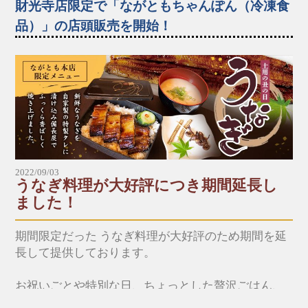
※その他のメニューは、恐れ入りますが店内にてご
財光寺店限定で「ながともちゃんぽん（冷凍食
注文を承ります。（全商品テイクアウトできま
■本店
品）」の店頭販売を開始！
す。）
☎︎0982-55-1222
※ドライブスルーのお支払いは現金のみです。（店
〒883-0045日向市本町11-1 ルミエール日向1階
お食事処ながともの定番メニュー「ながともちゃん
内飲食・テイクアウトはその他のお支払い方法も可
※電話はルミエール日向につながります。
ぽん」をおうちでいつでもお召し上がりいただけま
能です。）
す！
■財光寺店
瞬間冷凍で美味しさや新鮮さをそのままぎゅっと冷
※*※*※*※*※*※*※*※*※*※*※*※*※*※*※*
☎︎0982-53-6979
凍しているので、おうちでも同じ美味しさを味わえ
※*※*※*※
〒883-0021日向市財光寺242-1
ます。
国道10号線沿い
お水要らずで、お鍋で７〜８分温めるだけで良いの
■本店
2022/09/03
で、簡単にお召し上がりいただけます。
うなぎ料理が大好評につき期間延長し
☎︎0982-55-1222
*～:+:～*～:+:～*～*～:+:～*～:+:～*～
ました！
〒883-0045日向市本町11-1 ルミエール日向1階
【店頭販売メニュー】
※電話はルミエール日向につながります。
▶︎ながともちゃんぽん（冷凍）
期間限定だった うなぎ料理が大好評のため期間を延
一人前：700円（税込）
■財光寺店
長して提供しております。
☎︎0982-53-6979
※要冷凍 −20℃以下で保存してください。
〒883-0021日向市財光寺242-1
お祝いごとや特別な日、ちょっとした贅沢ごはん、
国道10号線沿い
おつまみにいかがでしょうか？