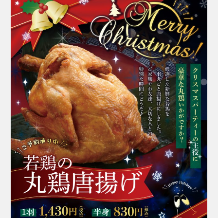
〒883-0021日向市財光寺242-1
鶏を一羽丸ごと贅沢に使った「若鶏の丸鶏唐揚げ」
国道10号線沿い
はいかがですか？
ご家族やお友達、大切な人との特別な時間にどうぞ♪
※*※*※*※*※*※*※*※*※*※*※*※*※*※*※*
※*※*※*※
*+:*+:*+:【予約受付中メニュー】*+:*+:*+:
▶︎若鶏の丸鶏唐揚げ（数量限定）
一羽：1,630円（税込）
半身：1,030円（税込）
※予約数が予定に達した場合、締め切らせていただ
きます。ご了承ください。
*～:+:～*～:+:～*～*～:+:～*～:+:～*～
＼受け取りに来られる店舗にお電話でご予約をお願
い致します。／
■本店