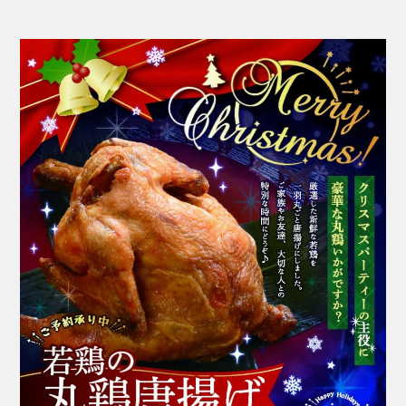
も手作りオードブル」や「握り寿司」、「年越しそ
ば」はいかがですか？
【予約受付中メニュー】
▶︎＼年越しそば（ミニ）付き／年末オードブル（数
量限定）
【３〜４人前】※年越しそば（ミニ）３人前付き
6,900円（税込）
【5〜6人前】※年越しそば（ミニ）5人前付き
9,900円（税込）
▶︎握り寿司（数量限定）※年越しそば（ミニ）は付
いておりません。
【３〜４人前】
6,900円（税込）