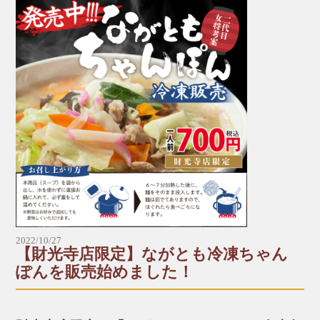
▶︎炭焼鶏たたき
＼☆☆12月といえばクリスマス！☆☆／
クリスマスパーティーの主役に、厳選した新鮮な若
レギュラー：1,200円（税込）
鶏を一羽丸ごと贅沢に使った「若鶏の丸鶏唐揚げ」
ハーフ：600円（税込）
はいかがですか？
ご家族やお友達、大切な人との特別な時間にどうぞ♪
▶︎炭焼地鶏たたき
*+:*+:*+:【予約受付中メニュー】*+:*+:*+:
レギュラー：1,700円（税込）
▶︎若鶏の丸鶏唐揚げ（数量限定）
ハーフ：850円（税込）
一羽：1430円（税込）
半身：830円（税込）
▶︎炭焼鶏ミックス
※予約数が予定に達した場合、締め切らせていただ
レギュラー：1,300円（税込）
きます。ご了承ください。
2022/10/27
【財光寺店限定】ながとも冷凍ちゃん
▶︎炭焼地鶏ミックス
*～:+:～*～:+:～*～*～:+:～*～:+:～*～
ぽんを販売始めました！
レギュラー：1,800円（税込）
＼受け取りに来られる店舗にお電話でご予約をお願
い致します。／