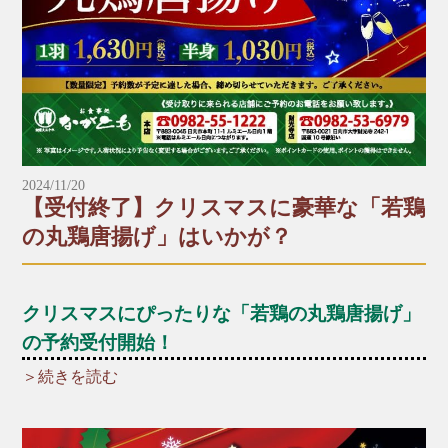
【5〜6人前】
8,900円（税込）
※握り寿司は予約数が予定に達した為、締め切らせ
ていただきます。ご了承ください。
※*※*※*※*※*※*※*※*※*※*※*※*※*※*※*
※*※*※*※
2024/11/20
【受付終了】クリスマスに豪華な「若鶏
＼受け取りに来られる店舗にお電話でご予約をお願
の丸鶏唐揚げ」はいかが？
い致します。／
■本店
クリスマスにぴったりな「若鶏の丸鶏唐揚げ」
☎︎0982-55-1222
〒883-0045日向市本町11-1 ルミエール日向1階
の予約受付開始！
※電話はルミエール日向につながります。
＞続きを読む
■財光寺店
＼☆☆12月といえばクリスマス！☆☆／
☎︎0982-53-6979
クリスマスパーティーの主役に、厳選した新鮮な若