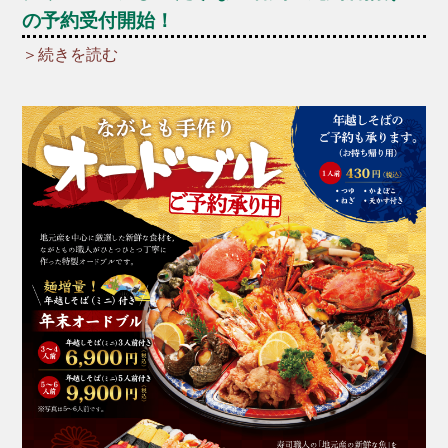
の予約受付開始！
＞続きを読む
＼☆☆12月といえばクリスマス！☆☆／
クリスマスパーティーの主役に、厳選した新鮮な若
鶏を一羽丸ごと贅沢に使った「若鶏の丸鶏唐揚げ」
はいかがですか？
ご家族やお友達、大切な人との特別な時間にどうぞ♪
*+:*+:*+:【予約受付中メニュー】*+:*+:*+:
▶︎若鶏の丸鶏唐揚げ（数量限定）
一羽：1,630円（税込）
半身：1,030円（税込）
※予約数が予定に達した場合、締め切らせていただ
きます。ご了承ください。
*～:+:～*～:+:～*～*～:+:～*～:+:～*～