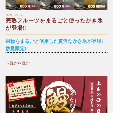
■財光寺店
☎︎0982-53-6979
2022/08/13
完熟フルーツをまるごと使ったかき氷
〒883-0021日向市財光寺242-1
が登場!!
国道10号線沿い
*～:+:～*～:+:～*～*～:+:～*～:+:～*～
果物をまるごと使用した贅沢なかき氷が登場!
数量限定!!
＞続きを読む
完熟フルーツかき氷
８月１３日より、フルーツをまるごと使用したかき
氷が夏季限定で登場です。
着色料・食品添加物を使用せず、瞬間冷凍させた果
実をそのままかき氷にしました。
自家製の生フルーツシロップもかけてさらに濃厚な
味わいに!!
濃厚なかき氷を食べて暑い夏を乗り切っていきまし