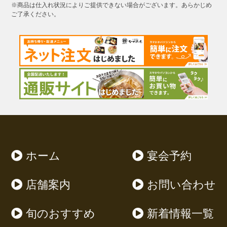
【お召し上がり方】
※商品は仕入れ状況によりご提供できない場合がございます。あらかじめ
新鮮なうなぎを特製タレに漬け込み、備長炭でふっ
① 本商品（スープ）を袋から出し、水を使わずに直
ご了承ください。
※*※*※*※*※*※*※*※*※*※*※*※*※*※*※*
くら焼き上げました。
接お鍋に入れて、必ず蓋をして温めてください。
※*※*※*※
② ６〜７分加熱した後に、麺をそのまま投入しま
お持ち帰りや出前も可能です（前日要予約）。
す。麺は茹でてありますので、ほぐれたら食べごろ
＊仕入れ状況により終了する場合がございます。ご
になります。
了承ください。
▶︎うな重(呉汁・肝付き)
2,500円（税込）
▶︎うな丼(呉汁・肝付き)
1,500円（税込）
ホーム
宴会予約
▶︎うなぎ単品（１尾）
2,000円（税込）
店舗案内
お問い合わせ
▶︎うなぎ単品（半尾）
旬のおすすめ
新着情報一覧
1,200円（税込）