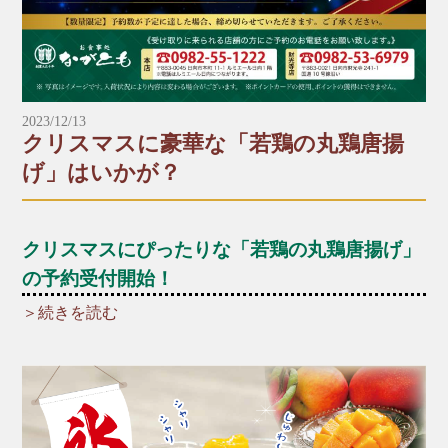
☎︎0982-55-1222
〒883-0045日向市本町11-1 ルミエール日向1階
※電話はルミエール日向につながります。
■財光寺店
2023/12/13
☎︎0982-53-6979
クリスマスに豪華な「若鶏の丸鶏唐揚
〒883-0021日向市財光寺242-1
げ」はいかが？
国道10号線沿い
*～:+:～*～:+:～*～*～:+:～*～:+:～*～
クリスマスにぴったりな「若鶏の丸鶏唐揚げ」
の予約受付開始！
＞続きを読む
＼☆☆12月といえばクリスマス！☆☆／
クリスマスパーティーの主役に、厳選した新鮮な若
鶏を一羽丸ごと贅沢に使った「若鶏の丸鶏唐揚げ」
はいかがですか？