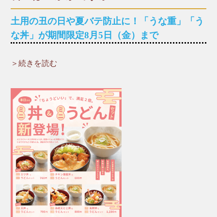
600円（税込）
土用の丑の日や夏バテ防止に！「うな重」「う
▶︎リンゴ
な丼」が期間限定8月5日（金）まで
600円（税込）
＞続きを読む
▶︎パイナップル
【期間限定】 うなぎ丼・うな重
600円（税込）
７/２３は土用の丑の日！ちょっと贅沢に「うなぎ料
理」はいかがでしょうか？
新鮮なうなぎを自家製の特製タレに漬け込み備長炭
でふっくら香ばしく焼き上げました。夏バテ防止に
もおすすめですよ！
お持ち帰りや出前も可能です（前日要予約）。
＊期間限定 ７/８（金）〜８/５（金）
＊仕入れ状況により終了する場合がございます。ご
了承ください。
【期間限定メニュー】
▶︎うな重