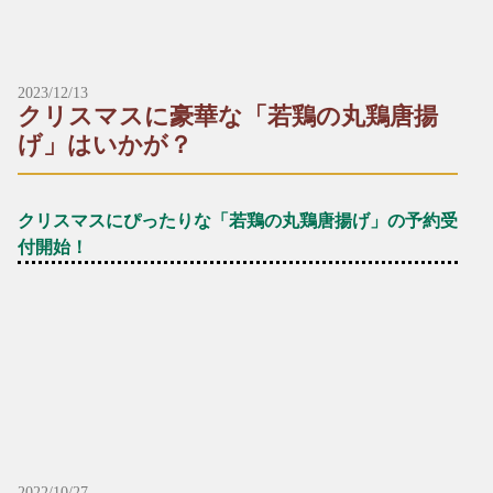
財光寺店では、テイクアウトだけではなくドライブスルーでも
がございます。ご了承ください。
ご注文いただけます！
※表示価格は税込です。
※ミニうどんはミニそばに変更が可能です。
※出前・お持ち帰りは、別途容器代をいただきます。
2023/12/13
【炭焼鶏メニュー】
*～:+:～*～:+:～*～*～:+:～*～:+:～*～
クリスマスに豪華な「若鶏の丸鶏唐揚
▶︎炭焼鶏
■本店
げ」はいかが？
☎︎0982-55-1222
レギュラー：1,200円（税込）
〒883-0045日向市本町11-1 ルミエール日向1階
ハーフ：600円（税込）
※電話はルミエール日向につながります。
クリスマスにぴったりな「若鶏の丸鶏唐揚げ」の予約受
▶︎炭焼地鶏
■財光寺店
付開始！
☎︎0982-53-6979
レギュラー：1,700円（税込）
〒883-0021日向市財光寺242-1
ハーフ：850円（税込）
国道10号線沿い
＼☆☆12月といえばクリスマス！☆☆／
クリスマスパーティーの主役に、厳選した新鮮な若鶏を一羽丸
▶︎炭焼鶏たたき
*～:+:～*～:+:～*～*～:+:～*～:+:～*～
ごと贅沢に使った「若鶏の丸鶏唐揚げ」はいかがですか？
ご家族やお友達、大切な人との特別な時間にどうぞ♪
レギュラー：1,200円（税込）
ハーフ：600円（税込）
*+:*+:*+:【予約受付中メニュー】*+:*+:*+:
▶︎若鶏の丸鶏唐揚げ（数量限定）
▶︎炭焼地鶏たたき
一羽：1430円（税込）
2022/10/27