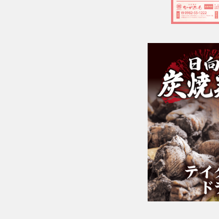
＼受け取りに来られる店舗にお電話でご予約をお願い致しま
す。／
■本店
☎︎0982-55-1222
〒883-0045日向市本町11-1 ルミエール日向1階
※電話はルミエール日向につながります。
■財光寺店
☎︎0982-53-6979
〒883-0021日向市財光寺242-1
国道10号線沿い
*～:+:～*～:+:～*～*～:+:～*～:+:～*～