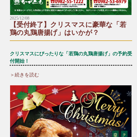
2025/12/08
【受付終了】クリスマスに豪華な「若
鶏の丸鶏唐揚げ」はいかが？
クリスマスにぴったりな「若鶏の丸鶏唐揚げ」の予約受
付開始！
＞続きを読む
＼☆☆12月といえばクリスマス！☆☆／
クリスマスパーティーの主役に、厳選した新鮮な若鶏を一羽丸
ごと贅沢に使った「若鶏の丸鶏唐揚げ」はいかがですか？
ご家族やお友達、大切な人との特別な時間にどうぞ♪
*+:*+:*+:【予約受付中メニュー】*+:*+:*+:
▶︎若鶏の丸鶏唐揚げ（数量限定）
一羽：1,630円（税込）
半身：1,030円（税込）