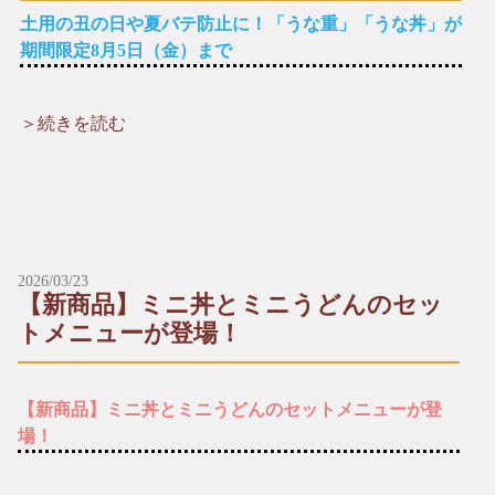
土用の丑の日や夏バテ防止に！「うな重」「うな丼」が
期間限定8月5日（金）まで
＞続きを読む
【期間限定】 うなぎ丼・うな重
７/２３は土用の丑の日！ちょっと贅沢に「うなぎ料理」はいか
がでしょうか？
新鮮なうなぎを自家製の特製タレに漬け込み備長炭でふっくら
香ばしく焼き上げました。夏バテ防止にもおすすめですよ！
お持ち帰りや出前も可能です（前日要予約）。
＊期間限定 ７/８（金）〜８/５（金）
2026/03/23
＊仕入れ状況により終了する場合がございます。ご了承くださ
【新商品】ミニ丼とミニうどんのセッ
い。
トメニューが登場！
【期間限定メニュー】
▶︎うな重
2,500円（税込）
【新商品】ミニ丼とミニうどんのセットメニューが登
場！
▶︎うな丼
1,500円（税込）