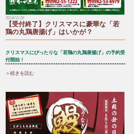
2024/11/20
【受付終了】クリスマスに豪華な「若
鶏の丸鶏唐揚げ」はいかが？
クリスマスにぴったりな「若鶏の丸鶏唐揚げ」の予約受
付開始！
＞続きを読む
＼☆☆12月といえばクリスマス！☆☆／
クリスマスパーティーの主役に、厳選した新鮮な若鶏を一羽丸
ごと贅沢に使った「若鶏の丸鶏唐揚げ」はいかがですか？
ご家族やお友達、大切な人との特別な時間にどうぞ♪
*+:*+:*+:【予約受付中メニュー】*+:*+:*+:
▶︎若鶏の丸鶏唐揚げ（数量限定）
一羽：1,630円（税込）
半身：1,030円（税込）