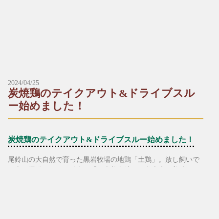
ミニうどん＋ミニ丼のセットが、定番メニューに仲間入り！小
▶︎うなぎ単品（１尾）
ぶりだからこそ味わえる、満足のかたちをどうぞ。
2,000円（税込）
*+:*+:*+:【ミニ丼&ミニうどんセットメニュー】*+:*+:*+:
▶︎うなぎ単品（半尾）
1,200円（税込）
▶︎ミニチキン南蛮丼とミニうどんセット
600円（税込）
2024/04/25
▶︎ミニカツ丼とミニうどんセット
炭焼鶏のテイクアウト&ドライブスル
760円（税込）
ー始めました！
▶︎ミニ天丼とミニうどんセット
790円（税込）
炭焼鶏のテイクアウト&ドライブスルー始めました！
▶︎ミニ海老天とじ丼とミニうどんセット
尾鈴山の大自然で育った黒岩牧場の地鶏「土鶏」。放し飼いで
800円（税込）
自由に運動をさせる独自の「黒岩養鶏法」で鶏本来の美味しさ
を引き出し、しっかりとした歯応えの地鶏に仕上げています。
▶︎ミニ海鮮丼とミニうどんセット
うま味・風味が濃く、適度な脂でしつこさを感じさせません。
1,230円（税込）
天然塩で味付けし、高級備長炭で一気に焼き上げた自慢の一品
です。
※写真は一例です。入荷状況により予告なく内容が変わること