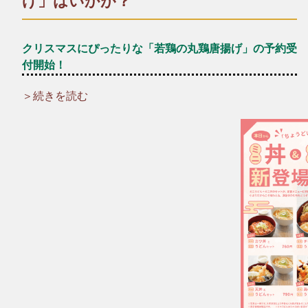
げ」はいかが？
クリスマスにぴったりな「若鶏の丸鶏唐揚げ」の予約受
付開始！
＞続きを読む
＼☆☆12月といえばクリスマス！☆☆／
クリスマスパーティーの主役に、厳選した新鮮な若鶏を一羽丸
ごと贅沢に使った「若鶏の丸鶏唐揚げ」はいかがですか？
ご家族やお友達、大切な人との特別な時間にどうぞ♪
*+:*+:*+:【予約受付中メニュー】*+:*+:*+:
▶︎若鶏の丸鶏唐揚げ（数量限定）
一羽：1430円（税込）
半身：830円（税込）
※予約数が予定に達した場合、締め切らせていただきます。ご
了承ください。
*～:+:～*～:+:～*～*～:+:～*～:+:～*～