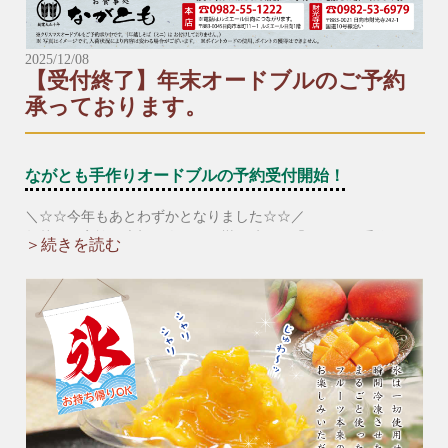
2025/12/08
【受付終了】年末オードブルのご予約
承っております。
ながとも手作りオードブルの予約受付開始！
＼☆☆今年もあとわずかとなりました☆☆／
年越しの家族や大切な人との団欒の時間に「ながとも手作りオ
＞続きを読む
ードブル」や「握り寿司」、「年越しそば」はいかがですか？
【予約受付中メニュー】
▶︎＼年越しそば（ミニ）付き／年末オードブル（数量限定）
【３〜４人前】※年越しそば（ミニ）３人前付き
6,900円（税込）
【5〜6人前】※年越しそば（ミニ）5人前付き
9,900円（税込）