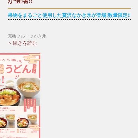
が登場!!
■財光寺店
果物をまるごと使用した贅沢なかき氷が登場!数量限定!!
☎︎0982-53-6979
〒883-0021日向市財光寺242-1
国道10号線沿い
完熟フルーツかき氷
８月１３日より、フルーツをまるごと使用したかき氷が夏季限
＞続きを読む
※*※*※*※*※*※*※*※*※*※*※*※*※*※*※*※*※*※*※
定で登場です。
着色料・食品添加物を使用せず、瞬間冷凍させた果実をそのま
まかき氷にしました。
自家製の生フルーツシロップもかけてさらに濃厚な味わいに!!
濃厚なかき氷を食べて暑い夏を乗り切っていきましょう♪
お持ち帰りも可能です。
＊夏季限定
＊マンゴーは数量限定商品となっております。
＊仕入れ状況により終了する場合がございます。ご了承くださ
い。
【期間限定メニュー】
▶︎マンゴー(宮崎県産)※数量限定