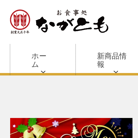
ホー
新商品情
ム
報