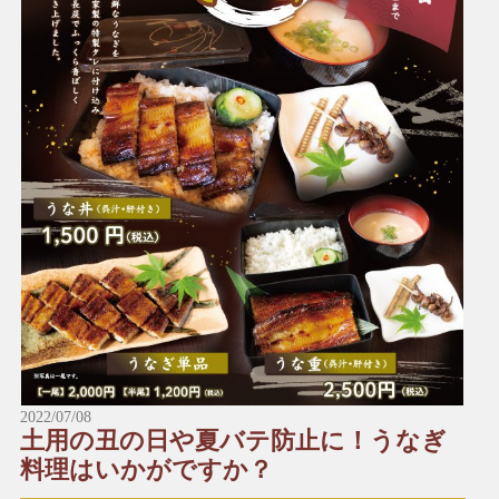
※予約数が予定に達した場合、締め切らせていただきます。ご
了承ください。
*～:+:～*～:+:～*～*～:+:～*～:+:～*～
＼受け取りに来られる店舗にお電話でご予約をお願い致しま
す。／
■本店
☎︎0982-55-1222
〒883-0045日向市本町11-1 ルミエール日向1階
※電話はルミエール日向につながります。
■財光寺店
☎︎0982-53-6979
〒883-0021日向市財光寺242-1
国道10号線沿い
2022/07/08
土用の丑の日や夏バテ防止に！うなぎ
*～:+:～*～:+:～*～*～:+:～*～:+:～*～
料理はいかがですか？