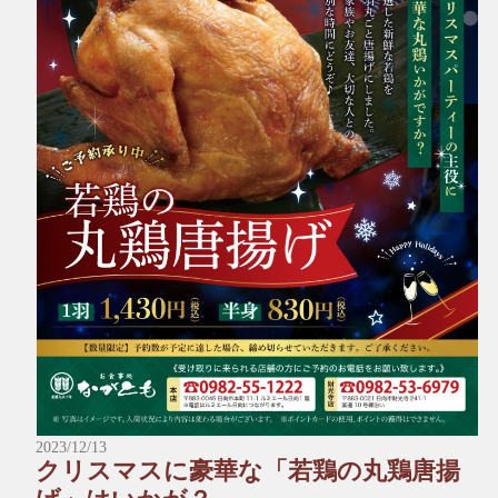
※予約数が予定に達した場合、締め切らせていただきます。ご
了承ください。
*～:+:～*～:+:～*～*～:+:～*～:+:～*～
＼受け取りに来られる店舗にお電話でご予約をお願い致しま
す。／
■本店
☎︎0982-55-1222
〒883-0045日向市本町11-1 ルミエール日向1階
※電話はルミエール日向につながります。
■財光寺店
☎︎0982-53-6979
〒883-0021日向市財光寺242-1
国道10号線沿い
2023/12/13
*～:+:～*～:+:～*～*～:+:～*～:+:～*～
クリスマスに豪華な「若鶏の丸鶏唐揚