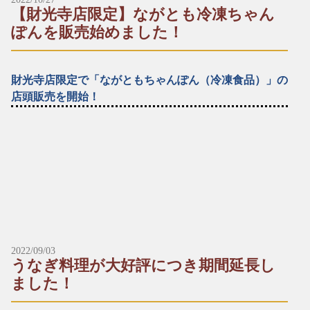
半身：830円（税込）
【財光寺店限定】ながとも冷凍ちゃん
レギュラー：1,700円（税込）
ハーフ：850円（税込）
ぽんを販売始めました！
※予約数が予定に達した場合、締め切らせていただきます。ご
了承ください。
▶︎炭焼鶏ミックス
財光寺店限定で「ながともちゃんぽん（冷凍食品）」の
*～:+:～*～:+:～*～*～:+:～*～:+:～*～
レギュラー：1,300円（税込）
店頭販売を開始！
＼受け取りに来られる店舗にお電話でご予約をお願い致しま
▶︎炭焼地鶏ミックス
す。／
お食事処ながともの定番メニュー「ながともちゃんぽん」をお
レギュラー：1,800円（税込）
うちでいつでもお召し上がりいただけます！
■本店
瞬間冷凍で美味しさや新鮮さをそのままぎゅっと冷凍している
☎︎0982-55-1222
※その他のメニューは、恐れ入りますが店内にてご注文を承り
ので、おうちでも同じ美味しさを味わえます。
〒883-0045日向市本町11-1 ルミエール日向1階
ます。（全商品テイクアウトできます。）
お水要らずで、お鍋で７〜８分温めるだけで良いので、簡単に
※電話はルミエール日向につながります。
※ドライブスルーのお支払いは現金のみです。（店内飲食・テ
お召し上がりいただけます。
イクアウトはその他のお支払い方法も可能です。）
■財光寺店
【店頭販売メニュー】
☎︎0982-53-6979
※*※*※*※*※*※*※*※*※*※*※*※*※*※*※*※*※*※*※
▶︎ながともちゃんぽん（冷凍）
2022/09/03
〒883-0021日向市財光寺242-1
一人前：700円（税込）
うなぎ料理が大好評につき期間延長し
国道10号線沿い
■本店
ました！
☎︎0982-55-1222
※要冷凍 −20℃以下で保存してください。
*～:+:～*～:+:～*～*～:+:～*～:+:～*～
〒883-0045日向市本町11-1 ルミエール日向1階