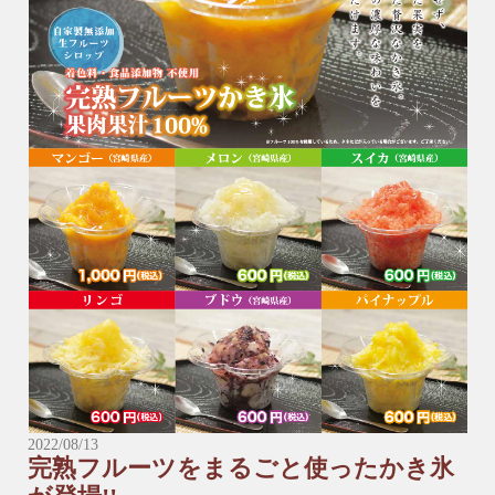
▶︎握り寿司（数量限定）※年越しそば（ミニ）は付いておりま
せん。
【３〜４人前】
6,900円（税込）
【5〜6人前】
8,900円（税込）
※握り寿司は予約数が予定に達した為、締め切らせていただき
ます。ご了承ください。
※*※*※*※*※*※*※*※*※*※*※*※*※*※*※*※*※*※*※
＼受け取りに来られる店舗にお電話でご予約をお願い致しま
す。／
■本店
☎︎0982-55-1222
2022/08/13
完熟フルーツをまるごと使ったかき氷
〒883-0045日向市本町11-1 ルミエール日向1階
※電話はルミエール日向につながります。